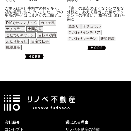
間取り
1LDK
間取り
3LDK
ご主人はお仕事柄本の数が多く、
「家」の原点のようなシンプルな
収納場所に悩んでいました。 その
外観と、あえて露出した梁がアク
場所の答えは...まさかの土間？...
セントの住まい。 格子に組まれた
梁と...
DIYでセルフリノベ
カフェ風
庭あり
ナチュラル
ナチュラル
土間あり
こだわりインテリア
こだわりキッチン
自転車収納
こだわりキッチン
眺望最高
ふたり暮らし
自宅で仕事
眺望最高
会社紹介
選ばれる理由
コンセプト
リノベ不動産の特徴