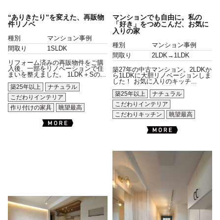
“ありきたり”を変えた、再販物
マンションでも自由に。私の
件リノベ
「好き」をつめこんだ、お気に
入りの家
種別
マンション事例
種別
マンション事例
間取り
1SLDK
間取り
2LDK→1LDK
リフォーム済みの再販物件をご購
入後、一部をリノベーションで住
築27年の中古マンション。2LDKか
まいを整えました。 1LDK＋Sの...
ら1LDKに大胆リノベーションしま
した！ お気に入りのキッチ...
築25年以上
ナチュラル
築25年以上
ナチュラル
こだわりインテリア
こだわりインテリア
作り付けの家具
眺望最高
こだわりキッチン
眺望最高