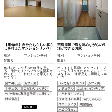
【築40年】自分たちらしい暮ら
西海岸風で海を眺めながらの生
しを叶えたマンションリノベ♪
活ができるお家
種別
マンション事例
種別
マンション事例
間取り
間取り
他社のリノベ済みの物件を見て
ホワイトを基調にアクセントにブ
も、他社でリノベプランを提案さ
ルーを入り交えたカルフォルニア
れても、「これだ！」と思えるも
スタイル。 海が見える環境をフル
のがなく...
に活...
築25年以上
カフェ風
DIYでセルフリノベ
カフェ風
ナチュラル
こだわりキッチン
ナチュラル
こだわりインテリア
作り付けの家具
子育てに優しい
こだわりキッチン
眺望最高
作り付けの家具
ふたり暮らし
スローライフ
眺望最高
水辺の住まい