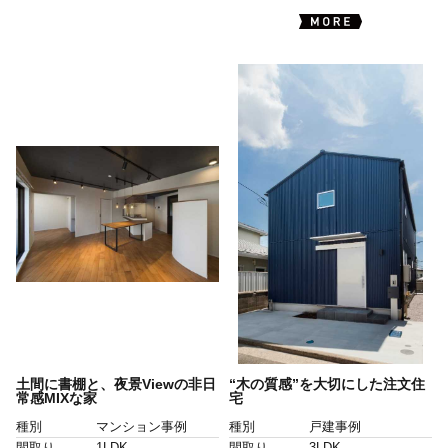
土間に書棚と、夜景Viewの非日
“木の質感”を大切にした注文住
常感MIXな家
宅
種別
マンション事例
種別
戸建事例