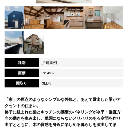
種別
戸建事例
面積
72.49㎡
間取り
3LDK
「家」の原点のようなシンプルな外観と、あえて露出した梁がア
クセントの住まい。
格子に組まれた梁とキッチンの腰壁のパネリングが水平・垂直方
向の動きを生み出し、単調にならないメリハリのある空間を作り
出すとともに、木の質感を身近に楽しめる暮らしを演出してま