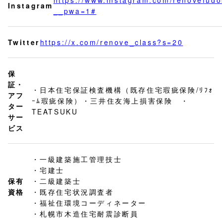
Instagram
__pwa=1#
Twitter
https://x.com/renove_class?s=20
保
証・
・日本住宅保証検査機構（既存住宅瑕疵保険/ﾘﾌｫ
アフ
ｰﾑ瑕疵保険）・三井住友海上損害保険 ・
ター
TEATSUKU
サー
ビス
・一級建築施工管理技士
・宅建士
保有
・二級建築士
資格
・既存住宅状況調査者
・福祉住環境コーディネーター
・札幌市木造住宅耐震診断員