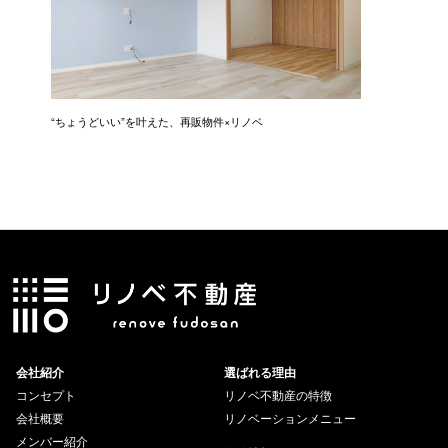
に入
“ちょうどいい”を叶えた、再販物件×リノベ
“ありき
会社紹介
選ばれる理由
コンセプト
リノベ不動産の特徴
会社概要
リノベーションメニュー
メンバー紹介