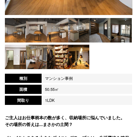
種別
マンション事例
面積
50.55㎡
間取り
1LDK
ご主人はお仕事柄本の数が多く、収納場所に悩んでいました。
その場所の答えは...まさかの土間？