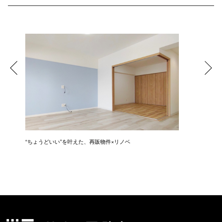
に入
“ちょうどいい”を叶えた、再販物件×リノベ
“ありき