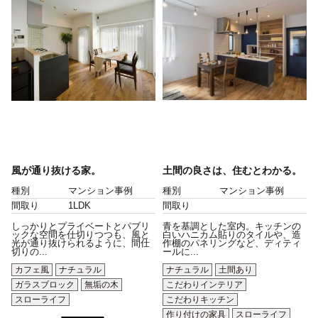
風が通り抜ける家。
土間の良さは、住むとわかる。
種別
マンション事例
種別
マンション事例
間取り
1LDK
間取り
しっかりとプライベートとパブリ
青を基調とした室内。キッチンの
ックな空間を仕切りつつも、風と
白いハニカム貼りのタイルや、造
光が通り抜けられるように、間仕
作棚のパネリングなど、ディティ
切りの...
ールに...
カフェ風
ナチュラル
ナチュラル
土間あり
ガラスブロック
無垢の木
こだわりインテリア
スローライフ
こだわりキッチン
作り付けの家具
スローライフ