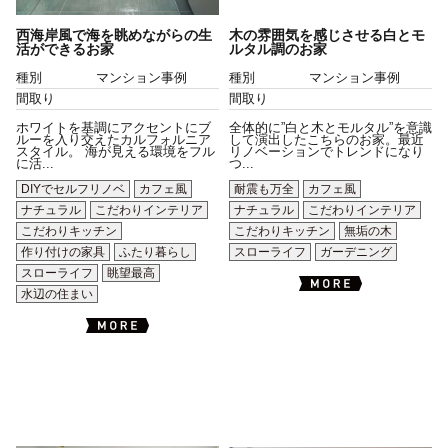
西海岸風で海を眺めながらの生
木の雰囲気を感じさせる白とモ
活ができるお家
ルタル調のお家
種別
マンション事例
種別
マンション事例
間取り
間取り
ホワイトを基調にアクセントにブ
全体的に”白と木とモルタル”を意識
ルーを入り交えたカルフォルニア
して演出したこちらのお家。最近
スタイル。 海が見える環境をフル
リノベーションでトレンドになり
に活...
つ...
DIYでセルフリノベ
カフェ風
耐震も万全
カフェ風
ナチュラル
こだわりインテリア
ナチュラル
こだわりインテリア
こだわりキッチン
こだわりキッチン
無垢の木
作り付けの家具
ふたり暮らし
スローライフ
ガーデニング
スローライフ
眺望最高
水辺の住まい