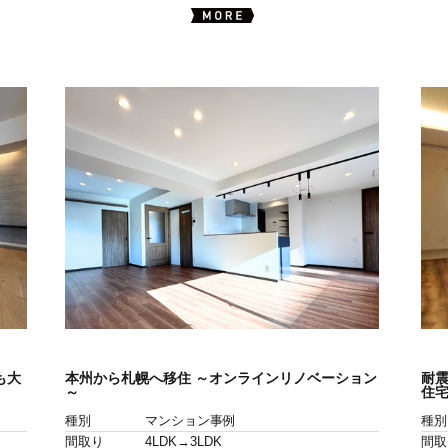
も大
本州から札幌へ移住 ～オンラインリノベーション
耐
～
住
種別
マンション事例
種別
間取り
4LDK→3LDK
間取