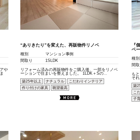
“ありきたり”を変えた、再販物件リノベ
『
ベ
種別
マンション事例
種別
間取り
1SLDK
間取
アや
リフォーム済みの再販物件をご購入後、一部をリノベ
ま
ーションで住まいを整えました。 1LDK＋Sの...
もと
それ
築25年以上
ナチュラル
こだわりインテリア
築2
作り付けの家具
眺望最高
こ
子