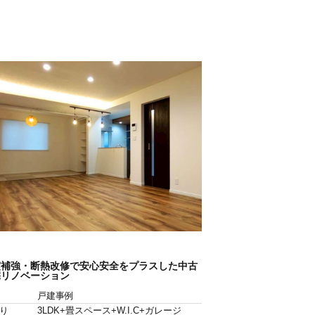
震補強・断熱改修で安心安全をプラスした中古
宅リノベーション
戸建事例
り
3LDK+畳スペース+W.I.C+ガレージ