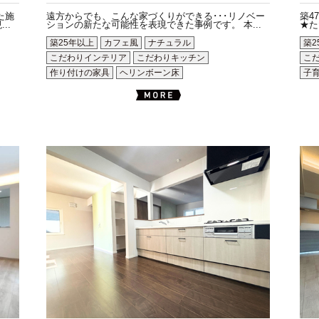
た施
遠方からでも、こんな家づくりができる･･･リノベー
築4
..
ションの新たな可能性を表現できた事例です。 本...
★た
築25年以上
カフェ風
ナチュラル
築2
こだわりインテリア
こだわりキッチン
こ
作り付けの家具
ヘリンボーン床
子