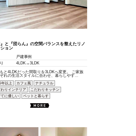
個』と『団らん』の空間バランスを整えたリノ
ーション
戸建事例
り
4LDK→3LDK
もと4LDKだった間取りを3LDKへ変更。 ご家族
ぞれの生活スタイルに合わせ、暮らしやす...
5年以上
カフェ風
ナチュラル
だわりインテリア
こだわりキッチン
育てに優しい
ペットと暮らす