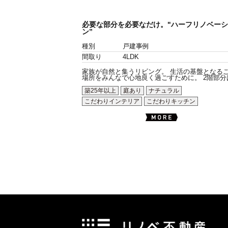
必要な部分を必要なだけ。"ハーフリノベーシ
ン”
種別
戸建事例
間取り
4LDK
家族が自然と集うリビング。 生活の基盤となる
場所をみんなで心地良く過ごすために。 2階部分は.
築25年以上
庭あり
ナチュラル
こだわりインテリア
こだわりキッチン