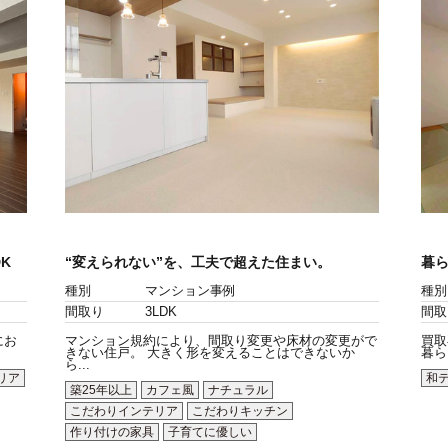
K
“変えられない”を、工夫で超えた住まい。
暮
種別
マンション事例
種別
間取り
3LDK
間取
にお
マンション規約により、間取り変更や床材の変更がで
買取
きない住戸。 大きく形を変えることはできないか
暮ら
ら...
リア
和
築25年以上
カフェ風
ナチュラル
こだわりインテリア
こだわりキッチン
作り付けの家具
子育てに優しい