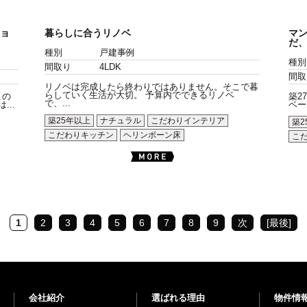
ョ
暮らしに合うリノベ
マ
だ
種別
戸建事例
種別
間取り
4LDK
間取
リノベは完成したら終わりではありません。そこで暮
らしていく生活が大切。 予算内でできるリノベ
この
築2
で、...
..
ベー
築25年以上
ナチュラル
こだわりインテリア
築2
こだわりキッチン
ヘリンボーン床
こ
1
2
3
4
5
6
7
8
9
次
[最後]
会社紹介
選ばれる理由
物件情