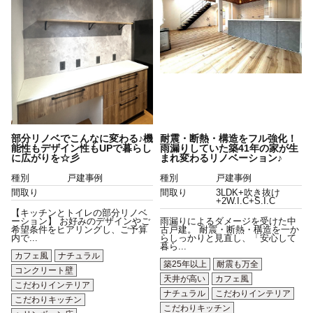
部分リノベでこんなに変わる♪機
耐震・断熱・構造をフル強化！
能性もデザイン性もUPで暮らし
雨漏りしていた築41年の家が生
に広がりを☆彡
まれ変わるリノベーション♪
種別
戸建事例
種別
戸建事例
間取り
間取り
3LDK+吹き抜け
+2W.I.C+S.I.C
【キッチンとトイレの部分リノベ
ーション】 お好みのデザインやご
雨漏りによるダメージを受けた中
希望条件をヒアリングし、ご予算
古戸建。 耐震・断熱・構造を一か
内で...
らしっかりと見直し、「安心して
暮ら...
カフェ風
ナチュラル
築25年以上
耐震も万全
コンクリート壁
天井が高い
カフェ風
こだわりインテリア
ナチュラル
こだわりインテリア
こだわりキッチン
こだわりキッチン