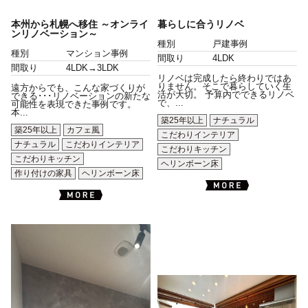
本州から札幌へ移住 ～オンライ
暮らしに合うリノベ
ンリノベーション～
種別
戸建事例
種別
マンション事例
間取り
4LDK
間取り
4LDK→3LDK
リノベは完成したら終わりではあ
りません。そこで暮らしていく生
遠方からでも、こんな家づくりが
活が大切。 予算内でできるリノベ
できる･･･リノベーションの新たな
で、...
可能性を表現できた事例です。
本...
築25年以上
ナチュラル
築25年以上
カフェ風
こだわりインテリア
ナチュラル
こだわりインテリア
こだわりキッチン
こだわりキッチン
ヘリンボーン床
作り付けの家具
ヘリンボーン床