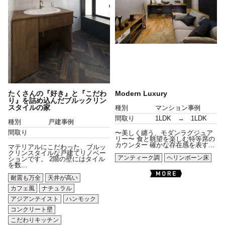
たくさんの『好き』と『こだわ
Modern Luxury
り』を詰め込んだブルックリン
スタイルの家
種別
マンション事例
間取り
1LDK → 1LDK
種別
戸建事例
間取り
〜美しく纏う、モダンラグジュア
リー〜 食と眺望を楽しむ特等席の
カウンター 確かな存在感を表す...
マテリアルにこだわった、ブルッ
クリンスタイルな戸建てリノベー
アンティーク調
ヘリンボーン床
ションです。 2階の壁にはタイル
を数...
耐震も万全
天井が高い
カフェ風
ナチュラル
アジアンテイスト
ハンモック
コンクリート壁
こだわりキッチン