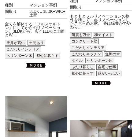
種別
マンション事例
種別
マンション事例
間取り
間取り
3LDK→1LDK+WIC+
土間
もともとフルリノベーションの物
件を壊して、再リノベーションし
たこちらのお家。 昼は緑豊かでや
全てを解体する「フルスケルト
わら...
ン」にしてからのリノベーショ
ン。3LDKから、広々1LDKに土間
耐震も万全
和テイスト
とW...
コンクリート壁
天井が高い
土間あり
こだわりインテリア
こだわりインテリア
こだわりキッチン
無垢の木
ヘリンボーン床
都心に暮らす
タイル
ヘリンボーン床
ふたり暮らし
自宅で仕事
都心に暮らす
緑がいっぱい