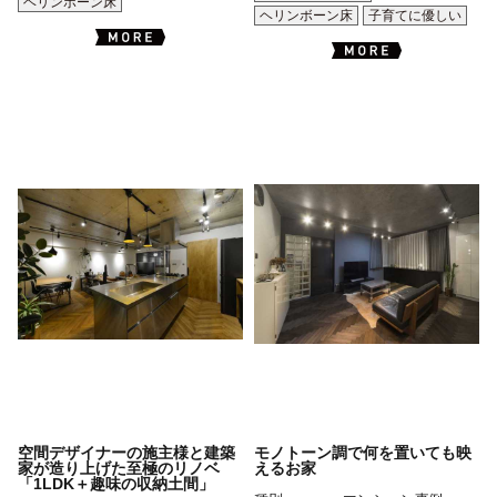
ヘリンボーン床
ヘリンボーン床
子育てに優しい
空間デザイナーの施主様と建築
モノトーン調で何を置いても映
家が造り上げた至極のリノベ
えるお家
「1LDK＋趣味の収納土間」