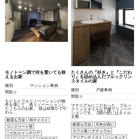
モノトーン調で何を置いても映
たくさんの『好き』と『こだわ
えるお家
り』を詰め込んだブルックリン
スタイルの家
種別
マンション事例
種別
戸建事例
間取り
間取り
もともとフルリノベーションの物
件を壊して、再リノベーションし
マテリアルにこだわった、ブルッ
たこちらのお家。 昼は緑豊かでや
クリンスタイルな戸建てリノベー
わら...
ションです。 2階の壁にはタイル
を数...
耐震も万全
和テイスト
耐震も万全
天井が高い
コンクリート壁
カフェ風
ナチュラル
こだわりインテリア
アジアンテイスト
ハンモック