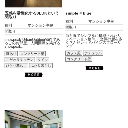
五感を活性化する0LDKという
simple × blue
間取り
種別
マンション事例
種別
マンション事例
間取り
間取り
白と青でシンプルに構成されたリ
ノベーション物件。 空気の層を多
snowpeak UrbanOutdoor物件であ
く含んだレッドパインのフローリ
るこのお部屋。人間回帰を掲げる
ング...
snowpeak...
カフェ風
ナチュラル
庭あり
コンクリート壁
コンクリート壁
こだわりキッチン
タイル
ひとり暮らし
ふたり暮らし