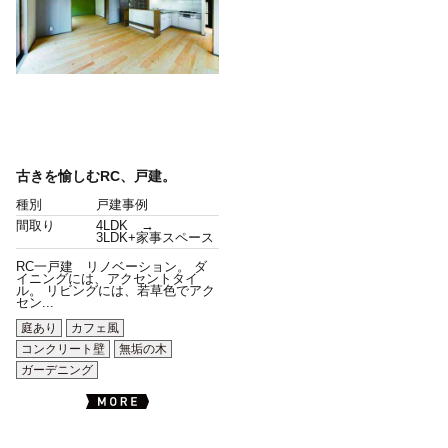
古きを愉しむRC、戸建。
種別
戸建事例
間取り
4LDK →
3LDK+家事スペース
RC一戸建 リノベーション。 ダ
イニングには、アクセントタイ
ル。 リビングには、若草色でアク
セン...
庭あり
カフェ風
コンクリート壁
無垢の木
ガーデニング