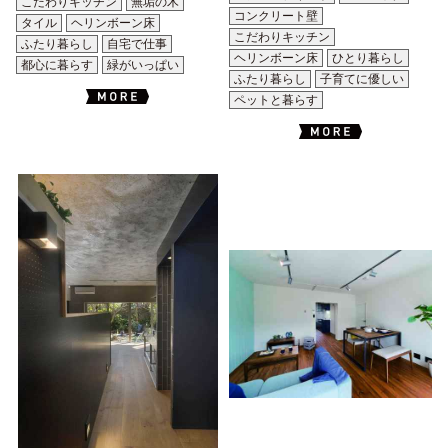
こだわりキッチン
無垢の木
コンクリート壁
タイル
ヘリンボーン床
こだわりキッチン
ふたり暮らし
自宅で仕事
ヘリンボーン床
ひとり暮らし
都心に暮らす
緑がいっぱい
ふたり暮らし
子育てに優しい
ペットと暮らす