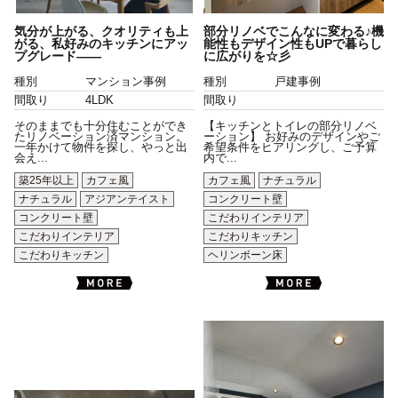
気分が上がる、クオリティも上
部分リノベでこんなに変わる♪機
がる、私好みのキッチンにアッ
能性もデザイン性もUPで暮らし
プグレード――
に広がりを☆彡
種別
マンション事例
種別
戸建事例
間取り
4LDK
間取り
そのままでも十分住むことができ
【キッチンとトイレの部分リノベ
たリノベーション済マンション。
ーション】 お好みのデザインやご
一年かけて物件を探し、やっと出
希望条件をヒアリングし、ご予算
会え...
内で...
築25年以上
カフェ風
カフェ風
ナチュラル
ナチュラル
アジアンテイスト
コンクリート壁
コンクリート壁
こだわりインテリア
こだわりインテリア
こだわりキッチン
こだわりキッチン
ヘリンボーン床