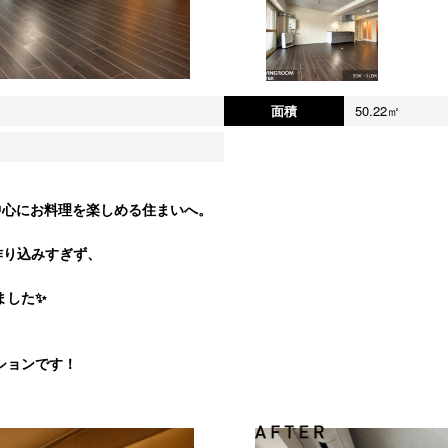
面積
50.22㎡
を中心にお料理を楽しめる住まいへ。
作り込みすぎず、
ました✨
ションです！