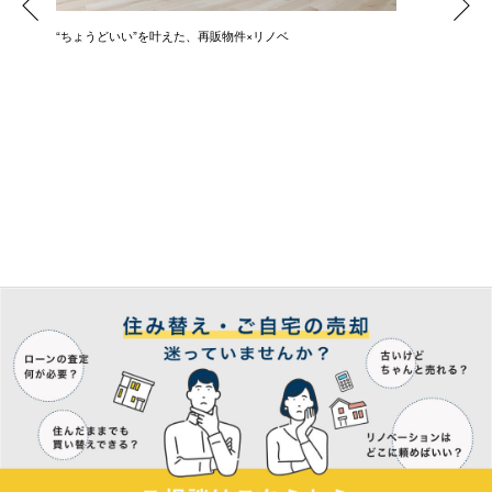
に入
“ちょうどいい”を叶えた、再販物件×リノベ
“ありき