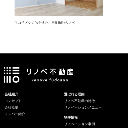
に入
“ちょうどいい”を叶えた、再販物件×リノベ
“ありき
会社紹介
選ばれる理由
コンセプト
リノベ不動産の特徴
会社概要
リノベーションメニュー
メンバー紹介
物件情報
リノベーション事例