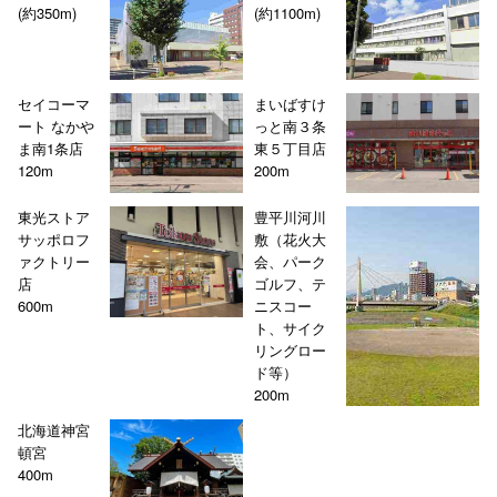
(約350m)
(約1100m)
セイコーマ
まいばすけ
ート なかや
っと南３条
ま南1条店
東５丁目店
120m
200m
東光ストア
豊平川河川
サッポロフ
敷（花火大
ァクトリー
会、パーク
店
ゴルフ、テ
600m
ニスコー
ト、サイク
リングロー
ド等）
200m
北海道神宮
頓宮
400m