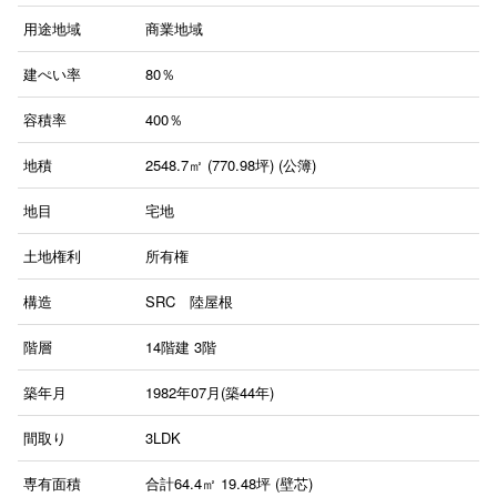
用途地域
商業地域
建ぺい率
80％
容積率
400％
地積
2548.7㎡ (770.98坪) (公簿)
地目
宅地
土地権利
所有権
構造
SRC 陸屋根
階層
14階建
3階
築年月
1982年07月(築44年)
間取り
3LDK
専有面積
合計64.4㎡ 19.48坪 (壁芯)