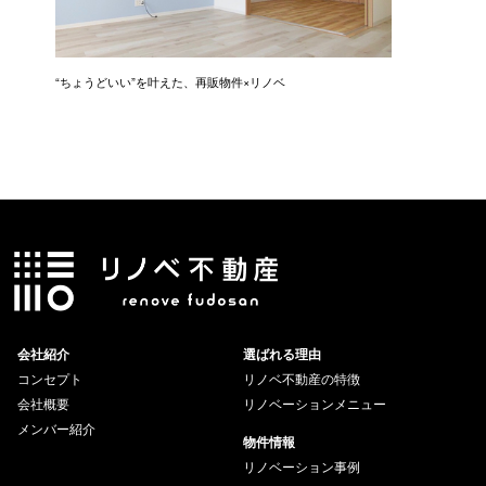
に入
“ちょうどいい”を叶えた、再販物件×リノベ
“ありき
会社紹介
選ばれる理由
コンセプト
リノベ不動産の特徴
会社概要
リノベーションメニュー
メンバー紹介
物件情報
リノベーション事例