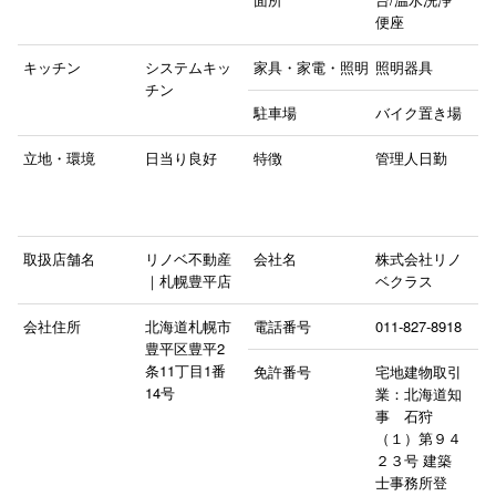
便座
キッチン
システムキッ
家具・家電・照明
照明器具
チン
駐車場
バイク置き場
立地・環境
日当り良好
特徴
管理人日勤
取扱店舗名
リノベ不動産
会社名
株式会社リノ
｜札幌豊平店
ベクラス
会社住所
北海道札幌市
電話番号
011-827-8918
豊平区豊平2
条11丁目1番
免許番号
宅地建物取引
14号
業：北海道知
事 石狩
（１）第９４
２３号 建築
士事務所登