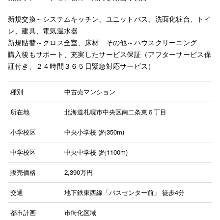
新規交換～システムキッチン、ユニットバス、洗面化粧台、トイ
レ、建具、電気温水器
新規貼替～クロス全室、床材 その他～ハウスクリーニング
購入後もサポート、充実したサービス保証（アフターサービス保
証付き、２４時間３６５日緊急対応サービス）
種別
中古売マンション
所在地
北海道札幌市中央区南二条東６丁目
小学校区
中央小学校 (約350m)
中学校区
中央中学校 (約1100m)
販売価格
2,390
万円
交通
地下鉄東西線「バスセンター前」
徒歩4分
都市計画
市街化区域