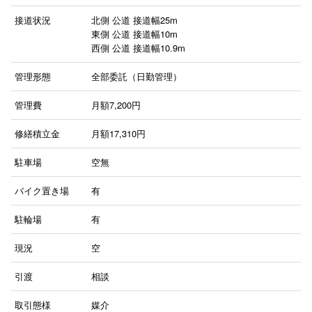
接道状況
北側 公道 接道幅25m
東側 公道 接道幅10m
西側 公道 接道幅10.9m
管理形態
全部委託（日勤管理）
管理費
月額7,200円
修繕積立金
月額17,310円
駐車場
空無
バイク置き場
有
駐輪場
有
現況
空
引渡
相談
取引態様
媒介