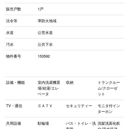
販売戸数
1戸
法令等
準防火地域
水道
公営水道
汚水
公共下水
物件番号
153592
設備・機能
室内洗濯機置
収納
トランクルー
場/給湯/エレ
ム/クローゼ
ベータ
ット
TV・通信
ＣＡＴＶ
セキュリティー
モニタ付イン
ターホン
共用設備
駐輪場
バス・トイレ・洗
洗髪洗面化粧
面所
台/温水洗浄