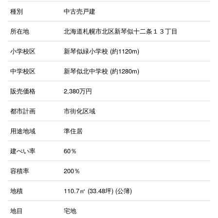
種別
中古売戸建
所在地
北海道札幌市北区新琴似十二条１３丁目
小学校区
新琴似緑小学校 (約1120m)
中学校区
新琴似北中学校 (約1280m)
販売価格
2,380
万円
都市計画
市街化区域
用途地域
準住居
建ぺい率
60％
容積率
200％
地積
110.7㎡ (33.48坪) (公簿)
地目
宅地