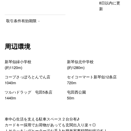
8日以内に更
新
取引条件有効期限
-
周辺環境
新琴似緑小学校
新琴似北中学校
(約1120m)
(約1280m)
コープさっぽろとんでん店
セイコーマート新琴似12条店
1040m
720m
ツルハドラッグ 屯田5条店
屯田西公園
1440m
50m
車中心生活を支える駐車スペース２台分有♪
カードキー採用でお荷物があっても玄関出入り楽々◎
ＩＨクッキングヒーターでお手入れ簡単家事時間短縮です！