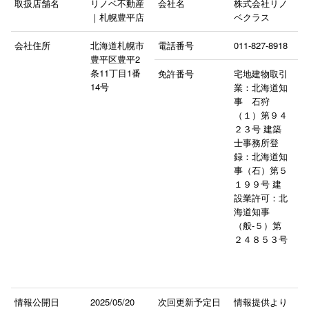
取扱店舗名
リノベ不動産
会社名
株式会社リノ
｜札幌豊平店
ベクラス
会社住所
北海道札幌市
電話番号
011-827-8918
豊平区豊平2
条11丁目1番
免許番号
宅地建物取引
14号
業：北海道知
事 石狩
（１）第９４
２３号 建築
士事務所登
録：北海道知
事（石）第５
１９９号 建
設業許可：北
海道知事
（般-５）第
２４８５３号
情報公開日
2025/05/20
次回更新予定日
情報提供より