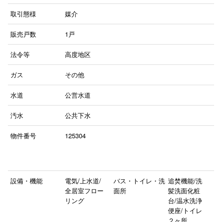
取引態様
媒介
販売戸数
1戸
法令等
高度地区
ガス
その他
水道
公営水道
汚水
公共下水
物件番号
125304
設備・機能
電気/上水道/
バス・トイレ・洗
追焚機能/洗
全居室フロー
面所
髪洗面化粧
リング
台/温水洗浄
便座/トイレ
２ヶ所