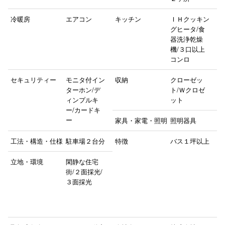
冷暖房
エアコン
キッチン
ＩＨクッキン
グヒータ/食
器洗浄乾燥
機/３口以上
コンロ
セキュリティー
モニタ付イン
収納
クローゼッ
ターホン/デ
ト/Ｗクロゼ
ィンプルキ
ット
ー/カードキ
ー
家具・家電・照明
照明器具
工法・構造・仕様
駐車場２台分
特徴
バス１坪以上
立地・環境
閑静な住宅
街/２面採光/
３面採光