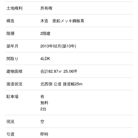
土地権利
所有権
構造
木造 亜鉛メッキ鋼板葺
階層
2階建
築年月
2013年02月(築13年)
間取り
4LDK
建物面積
合計82.87㎡ 25.06坪
接道状況
北西側 公道 接道幅25m
駐車場
有
無料
2台
現況
空
引渡
即時