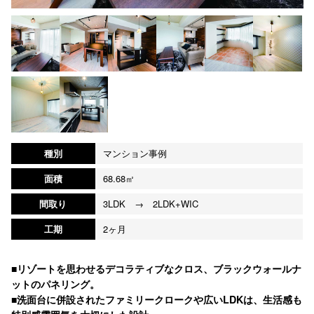
種別
マンション事例
面積
68.68㎡
間取り
3LDK → 2LDK+WIC
工期
2ヶ月
■リゾートを思わせるデコラティブなクロス、ブラックウォールナ
ットのパネリング。
■洗面台に併設されたファミリークロークや広いLDKは、生活感も