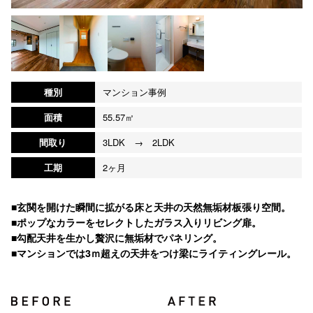
種別
マンション事例
面積
55.57㎡
間取り
3LDK → 2LDK
工期
2ヶ月
■玄関を開けた瞬間に拡がる床と天井の天然無垢材板張り空間。
■ポップなカラーをセレクトしたガラス入りリビング扉。
■勾配天井を生かし贅沢に無垢材でパネリング。
■マンションでは3ｍ超えの天井をつけ梁にライティングレール。